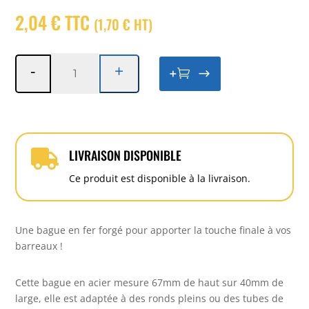
2,04 € TTC
(
1,70
€
HT
)
quantité
-
+
+

de
Bague
Ø16,5mm
-
H.67
LIVRAISON DISPONIBLE

x
L.40mm
Ce produit est disponible à la livraison.
Une bague en fer forgé pour apporter la touche finale à vos
barreaux !
Cette bague en acier mesure 67mm de haut sur 40mm de
large, elle est adaptée à des ronds pleins ou des tubes de