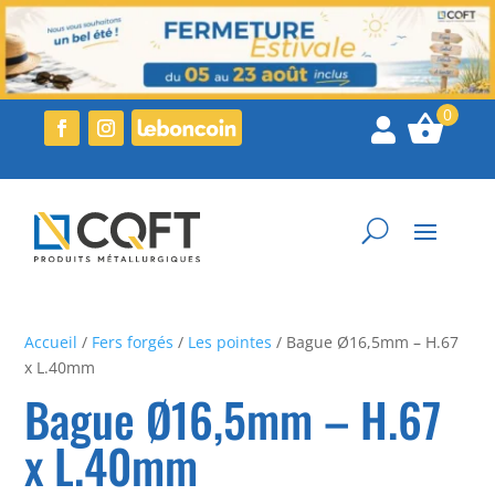

Accueil
/
Fers forgés
/
Les pointes
/ Bague Ø16,5mm – H.67
x L.40mm
Bague Ø16,5mm – H.67
x L.40mm