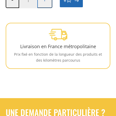
+

de
Coupe
droite
petite
Livraison en France métropolitaine
Prix fixé en fonction de la longueur des produits et
des kilomètres parcourus
UNE DEMANDE PARTICULIÈRE ?