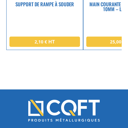
SUPPORT DE RAMPE À SOUDER
MAIN COURANTE DE
10MM – L.3
HT
2,10
€
25,00
€