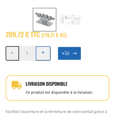
209,72 € TTC
(
174,77
€
HT
)
quantité
-
+
+

de
Monture
autoportante
double
rail
LIVRAISON DISPONIBLE

8570
Ce produit est disponible à la livraison.
Facilitez l’ouverture et la fermeture de votre portail grâce à